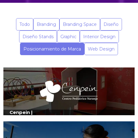
Todo
Branding
Branding Space
Diseño
Diseño Stands
Graphic
Interior Design
Posicionamiento de Marca
Web Design
Cenpein |