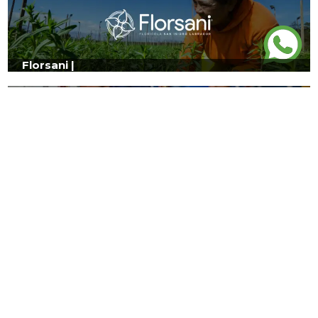
Florsani |
LEAL Importaciones |
Herpayal |